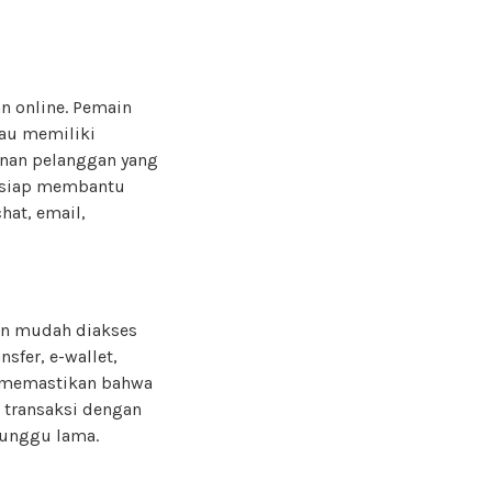
n online. Pemain
tau memiliki
nan pelanggan yang
g siap membantu
hat, email,
an mudah diakses
sfer, e-wallet,
, memastikan bahwa
 transaksi dengan
unggu lama.