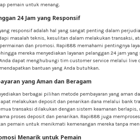
iap pemain untuk menang.
nggan 24 Jam yang Responsif
ang responsif adalah hal yang sangat penting dalam perjudia
dapi masalah teknis, kesulitan dalam melakukan transaksi, a
 permainan dan promosi. Rapi888 memahami pentingnya laya
 sehingga mereka menyediakan layanan pelanggan 24 jam yan
Anda dapat menghubungi tim customer service melalui live c
 mendapatkan bantuan yang Anda butuhkan.
ayaran yang Aman dan Beragam
ediakan berbagai pilihan metode pembayaran yang aman d
apat melakukan deposit dan penarikan dana melalui bank tran
 Semua transaksi dilakukan dengan sistem keamanan berlapis
ama proses deposit dan penarikan. Rapi888 juga memproses
an pemain untuk menikmati kemenangan mereka tanpa men
omosi Menarik untuk Pemain