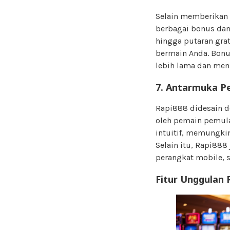
Selain memberikan
berbagai bonus dan
hingga putaran gra
bermain Anda. Bonu
lebih lama dan me
7.
Antarmuka P
Rapi888 didesain 
oleh pemain pemula
intuitif, memungk
Selain itu, Rapi888
perangkat mobile, s
Fitur Unggulan 