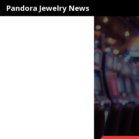
Pandora Jewelry News