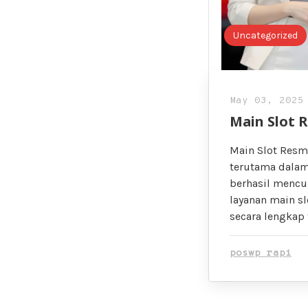
Uncategorized
May 03, 2025
Main Slot R
Main Slot Resm
terutama dalam
berhasil mencu
layanan main sl
secara lengkap
poswp rapi