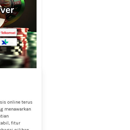
is online terus
yang menawarkan
tian
bil, fitur
bagai pilihan