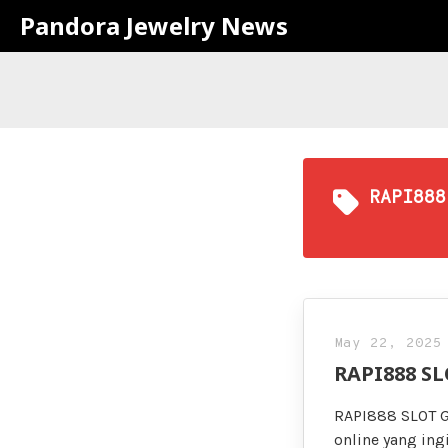
Pandora Jewelry News
RAPI888
May 22, 2025
RAPI888 S
RAPI888 SLOT G
online yang in