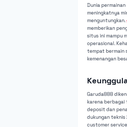
Dunia permainan 
meningkatnya min
menguntungkan.
memberikan peng
situs ini mampu 
operasional. Keh
tempat bermain 
kemenangan besa
Keunggula
Garuda888 dikena
karena berbagai 
deposit dan pena
dukungan teknis 
customer service