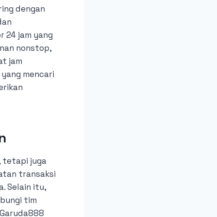
iring dengan
dan
or 24 jam yang
nan nonstop,
at jam
 yang mencari
erikan
n
 tetapi juga
atan transaksi
 Selain itu,
bungi tim
, Garuda888