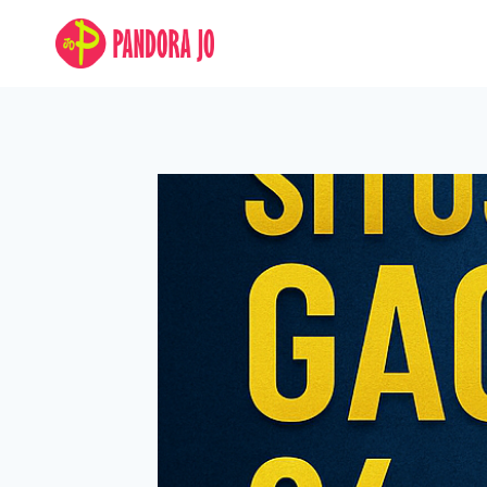
Skip
to
content