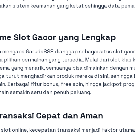
akan sistem keamanan yang ketat sehingga data pemai
ame Slot Gacor yang Lengkap
n mengapa Garuda888 dianggap sebagai situs slot gaco
pilihan permainan yang tersedia. Mulai dari slot klasik
ema yang menarik, semuanya bisa dimainkan dengan m
a turut menghadirkan produk mereka di sini, sehingga 
in. Berbagai fitur bonus, free spin, hingga jackpot pr
ain semakin seru dan penuh peluang.
ransaksi Cepat dan Aman
 slot online, kecepatan transaksi menjadi faktor utam