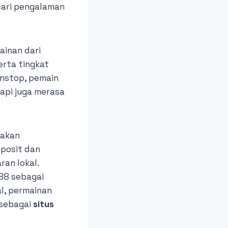
cari pengalaman
ainan dari
erta tingkat
onstop, pemain
api juga merasa
akan
posit dan
an lokal.
88 sebagai
al, permainan
 sebagai
situs