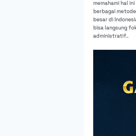
memahami hal in
berbagai metode 
besar di Indones
bisa langsung fo
administratif..