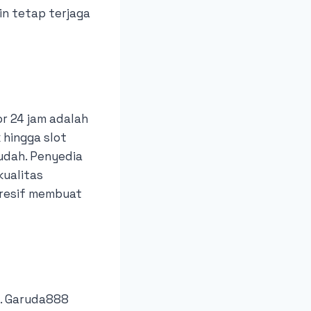
n tetap terjaga
r 24 jam adalah
 hingga slot
udah. Penyedia
kualitas
ogresif membuat
a. Garuda888