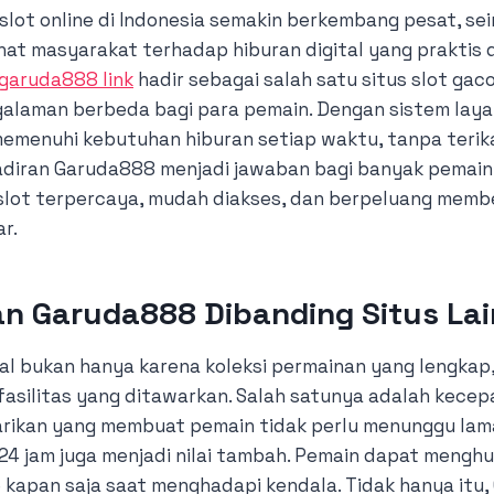
slot online di Indonesia semakin berkembang pesat, se
at masyarakat terhadap hiburan digital yang praktis 
garuda888 link
hadir sebagai salah satu situs slot gac
alaman berbeda bagi para pemain. Dengan sistem laya
memenuhi kebutuhan hiburan setiap waktu, tanpa terik
adiran Garuda888 menjadi jawaban bagi banyak pemain
slot terpercaya, mudah diakses, dan berpeluang memb
r.
n Garuda888 Dibanding Situs Lai
l bukan hanya karena koleksi permainan yang lengkap,
fasilitas yang ditawarkan. Salah satunya adalah kecep
rikan yang membuat pemain tidak perlu menunggu lama.
24 jam juga menjadi nilai tambah. Pemain dapat menghu
 kapan saja saat menghadapi kendala. Tidak hanya itu