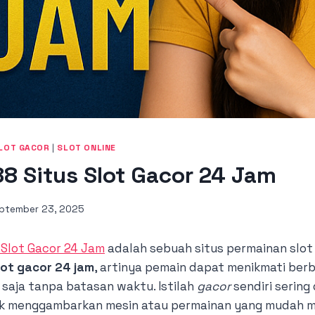
SLOT GACOR
|
SLOT ONLINE
8 Situs Slot Gacor 24 Jam
ptember 23, 2025
Slot Gacor 24 Jam
adalah sebuah situs permainan slot 
lot gacor 24 jam
, artinya pemain dapat menikmati berb
saja tanpa batasan waktu. Istilah
gacor
sendiri sering
uk menggambarkan mesin atau permainan yang mudah 