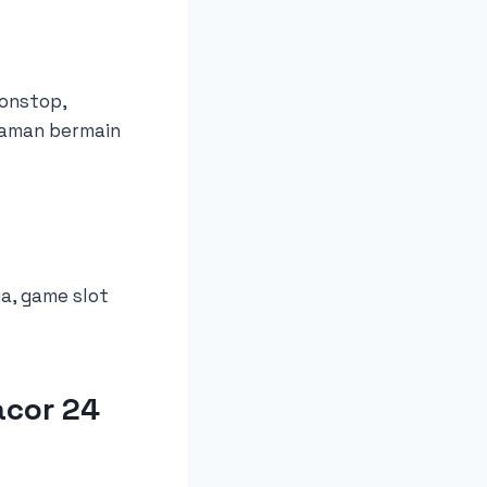
nonstop,
alaman bermain
ia, game slot
acor 24