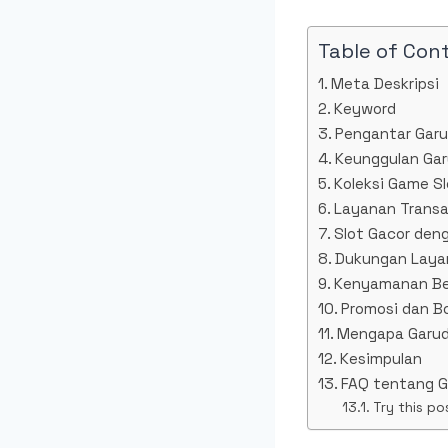
Table of Con
Meta Deskripsi
Keyword
Pengantar Garu
Keunggulan Gar
Koleksi Game S
Layanan Transa
Slot Gacor den
Dukungan Laya
Kenyamanan Be
Promosi dan B
Mengapa Garud
Kesimpulan
FAQ tentang G
Try this po