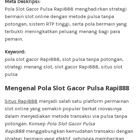
Meta Deskripsi:
Pola Slot Gacor Pulsa Rapi888 menghadirkan strategi
bermain slot online dengan metode pulsa tanpa
potongan, sistem RTP tinggi, serta pola bermain yang
terbukti meningkatkan peluang menang bagi para
pemain.
Keyword:
pola slot gacor Rapi888, slot pulsa tanpa potongan,
strategi menang slot, slot gacor Rapi888, situs slot
pulsa
Mengenal Pola Slot Gacor Pulsa Rapi888
Situs Rapi888
menjadi salah satu platform permainan
slot online yang semakin populer berkat inovasinya
dalam menyediakan metode transaksi via pulsa tanpa
potongan. Konsep
Pola Slot Gacor Pulsa
Rapi888
menggabungkan kemudahan transaksi dengan
strategi bermain yang efektif, sehingga memberikan