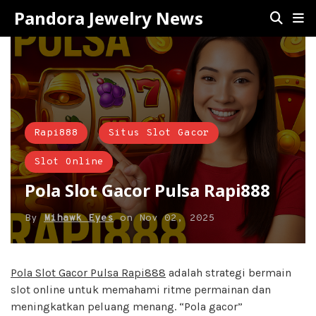
Pandora Jewelry News
Rapi888
Situs Slot Gacor
Slot Online
Pola Slot Gacor Pulsa Rapi888
By
Mihawk Eyes
on
Nov 02, 2025
Pola Slot Gacor Pulsa Rapi888
adalah strategi bermain
slot online untuk memahami ritme permainan dan
meningkatkan peluang menang. “Pola gacor”