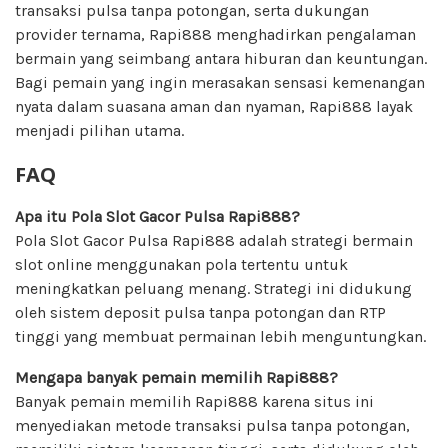
transaksi pulsa tanpa potongan, serta dukungan
provider ternama, Rapi888 menghadirkan pengalaman
bermain yang seimbang antara hiburan dan keuntungan.
Bagi pemain yang ingin merasakan sensasi kemenangan
nyata dalam suasana aman dan nyaman, Rapi888 layak
menjadi pilihan utama.
FAQ
Apa itu Pola Slot Gacor Pulsa Rapi888?
Pola Slot Gacor Pulsa Rapi888 adalah strategi bermain
slot online menggunakan pola tertentu untuk
meningkatkan peluang menang. Strategi ini didukung
oleh sistem deposit pulsa tanpa potongan dan RTP
tinggi yang membuat permainan lebih menguntungkan.
Mengapa banyak pemain memilih Rapi888?
Banyak pemain memilih Rapi888 karena situs ini
menyediakan metode transaksi pulsa tanpa potongan,