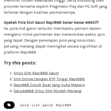
memiliki sistem keamanan tinggi, serta didukung oleh
provider ternama seperti Pragmatic Play dan PG Soft yang
terkenal dengan kualitas permainannya.
Apakah Pola Slot Gacor Rapi888 benar-benar efektif?
Ya, pola slot gacor terbukti membantu pemain dalam
mengatur ritme permainan dan menentukan waktu spin
yang tepat. Dengan penerapan pola yang konsisten,
peluang menang dapat meningkat secara signifikan di
platform Rapi888.
Try this posts:
Situs Slot Rapi888 Gacor
Slot Online Dengan RTP Tinggi Rapi888
Rapi888 Cocok Buat yang Suka Maxwin
Garuda888 Situs Slot Mudah Menang
pola slot gacor Rapi888