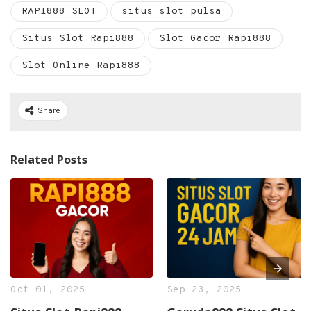
RAPI888 SLOT
situs slot pulsa
Situs Slot Rapi888
Slot Gacor Rapi888
Slot Online Rapi888
Share
Related Posts
Oct 01, 2025
Sep 23, 2025