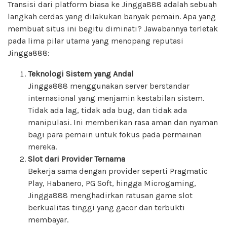
Transisi dari platform biasa ke Jingga888 adalah sebuah
langkah cerdas yang dilakukan banyak pemain. Apa yang
membuat situs ini begitu diminati? Jawabannya terletak
pada lima pilar utama yang menopang reputasi
Jingga888:
Teknologi Sistem yang Andal
Jingga888 menggunakan server berstandar
internasional yang menjamin kestabilan sistem.
Tidak ada lag, tidak ada bug, dan tidak ada
manipulasi. Ini memberikan rasa aman dan nyaman
bagi para pemain untuk fokus pada permainan
mereka.
Slot dari Provider Ternama
Bekerja sama dengan provider seperti Pragmatic
Play, Habanero, PG Soft, hingga Microgaming,
Jingga888 menghadirkan ratusan game slot
berkualitas tinggi yang gacor dan terbukti
membayar.