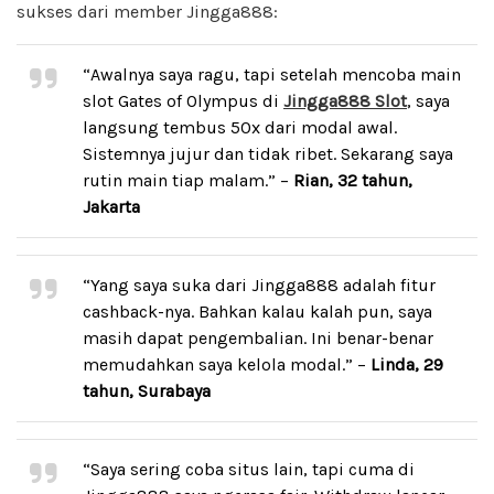
sukses dari member Jingga888:
“Awalnya saya ragu, tapi setelah mencoba main
slot Gates of Olympus di
Jingga888 Slot
, saya
langsung tembus 50x dari modal awal.
Sistemnya jujur dan tidak ribet. Sekarang saya
rutin main tiap malam.” –
Rian, 32 tahun,
Jakarta
“Yang saya suka dari Jingga888 adalah fitur
cashback-nya. Bahkan kalau kalah pun, saya
masih dapat pengembalian. Ini benar-benar
memudahkan saya kelola modal.” –
Linda, 29
tahun, Surabaya
“Saya sering coba situs lain, tapi cuma di