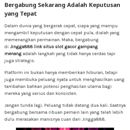
Bergabung Sekarang Adalah Keputusan
yang Tepat
Dalam dunia yang bergerak cepat, siapa yang mampu
mengambil keputusan dengan cepat pula, dialah yang
memenangkan permainan. Maka, bergabung
di
Jingga888 link situs slot gacor gampang
menang
adalah langkah yang tidak hanya cerdas tapi
juga strategis.
Platform ini bukan hanya memberikan hiburan, tetapi
juga membuka peluang nyata untuk menghasilkan uang
tambahan bahkan potensi penghasilan utama bagi
mereka yang serius dan konsisten.
Jangan tunda lagi. Peluang tidak datang dua kali. Saatnya
bergabung bersama ribuan pemain lain yang telah lebih
dulu merasakan manisnya cuan dari Jingga888.