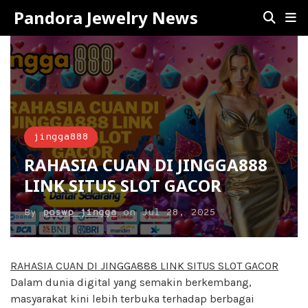
Pandora Jewelry News
jingga888
RAHASIA CUAN DI JINGGA888
LINK SITUS SLOT GACOR
By
poswp jingga
on
Jul 28, 2025
RAHASIA CUAN DI JINGGA888 LINK SITUS SLOT GACOR
Dalam dunia digital yang semakin berkembang,
masyarakat kini lebih terbuka terhadap berbagai