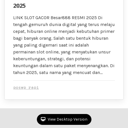
2025
LINK SLOT GACOR Besar888 RESMI 2025 Di
tengah gemuruh dunia digital yang terus melaju
cepat, hiburan online menjadi kebutuhan primer
bagi banyak orang. Salah satu bentuk hiburan
yang paling digemari saat ini adalah
permainan slot online, yang menyatukan unsur
keberuntungan, strategi, dan potensi
keuntungan dalam satu paket menyenangkan. Di
tahun 2025, satu nama yang mencuat dan…
poswp rapi
View Desktop Version