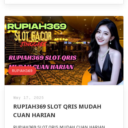
RUPIAH369
May 17, 2025
RUPIAH369 SLOT QRIS MUDAH
CUAN HARIAN
RUPIAH369 SLOT QRIS MUDAH CUAN HARIAN