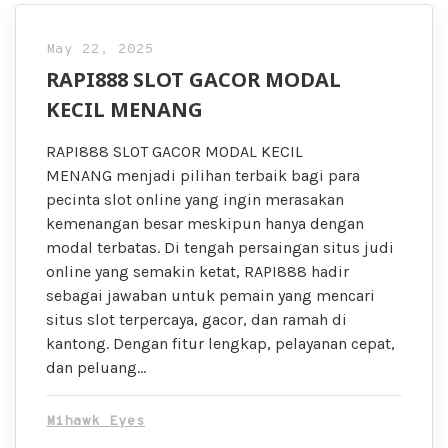
May 22, 2025
RAPI888 SLOT GACOR MODAL
KECIL MENANG
RAPI888 SLOT GACOR MODAL KECIL
MENANG menjadi pilihan terbaik bagi para
pecinta slot online yang ingin merasakan
kemenangan besar meskipun hanya dengan
modal terbatas. Di tengah persaingan situs judi
online yang semakin ketat, RAPI888 hadir
sebagai jawaban untuk pemain yang mencari
situs slot terpercaya, gacor, dan ramah di
kantong. Dengan fitur lengkap, pelayanan cepat,
dan peluang…
Mihawk Eyes