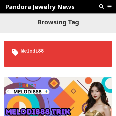
Pandora Jewelry News
Browsing Tag
Melodi88