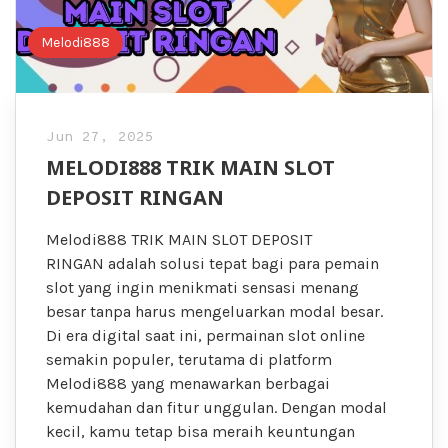
Melodi888
Jun 27, 2025
MELODI888 TRIK MAIN SLOT
DEPOSIT RINGAN
Melodi888 TRIK MAIN SLOT DEPOSIT
RINGAN adalah solusi tepat bagi para pemain
slot yang ingin menikmati sensasi menang
besar tanpa harus mengeluarkan modal besar.
Di era digital saat ini, permainan slot online
semakin populer, terutama di platform
Melodi888 yang menawarkan berbagai
kemudahan dan fitur unggulan. Dengan modal
kecil, kamu tetap bisa meraih keuntungan