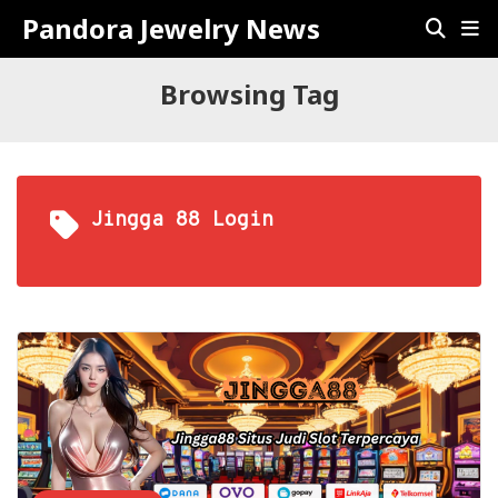
Pandora Jewelry News
Browsing Tag
Jingga 88 Login