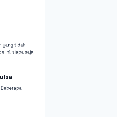
n yang tidak
 ini, siapa saja
ulsa
. Beberapa