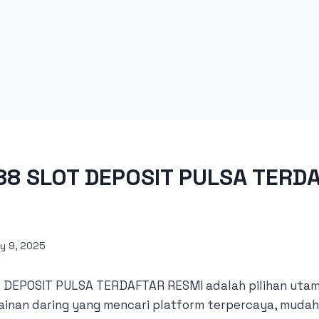
8 SLOT DEPOSIT PULSA TERD
y 9, 2025
 DEPOSIT PULSA TERDAFTAR RESMI adalah pilihan utam
nan daring yang mencari platform terpercaya, mudah 