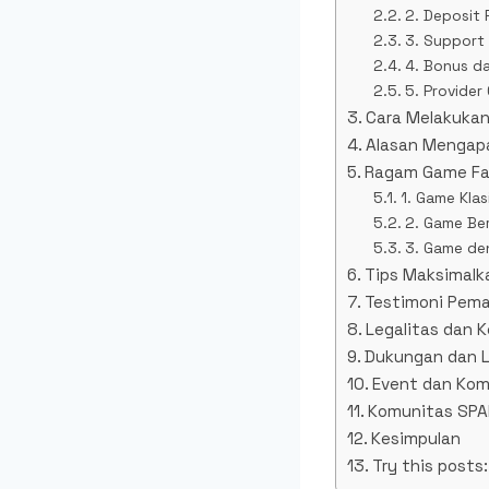
2. Deposit 
3. Support
4. Bonus d
5. Provider
Cara Melakukan
Alasan Mengapa
Ragam Game Fa
1. Game Kla
2. Game Be
3. Game de
Tips Maksimalk
Testimoni Pem
Legalitas dan
Dukungan dan 
Event dan Kom
Komunitas SPA
Kesimpulan
Try this posts: