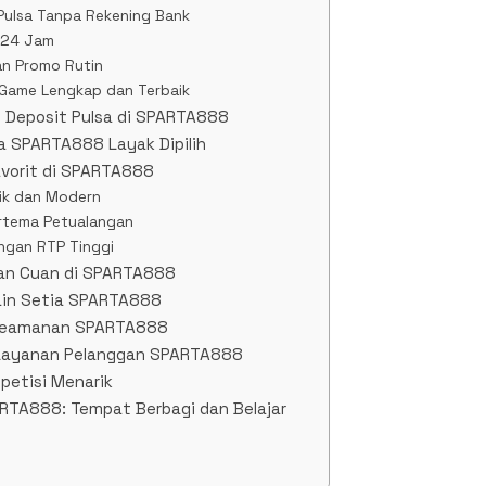
Pulsa Tanpa Rekening Bank
 24 Jam
an Promo Rutin
 Game Lengkap dan Terbaik
 Deposit Pulsa di SPARTA888
 SPARTA888 Layak Dipilih
vorit di SPARTA888
sik dan Modern
rtema Petualangan
ngan RTP Tinggi
an Cuan di SPARTA888
ain Setia SPARTA888
 Keamanan SPARTA888
Layanan Pelanggan SPARTA888
petisi Menarik
RTA888: Tempat Berbagi dan Belajar