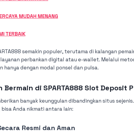
PERCAYA MUDAH MENANG
MI TERBAIK
PARTA888 semakin populer, terutama di kalangan pemai
 layanan perbankan digital atau e-wallet. Melalui metode
in hanya dengan modal ponsel dan pulsa.
Bermain di SPARTA888 Slot Deposit P
erikan banyak keunggulan dibandingkan situs sejenis
bisa Anda nikmati antara lain:
 Secara Resmi dan Aman