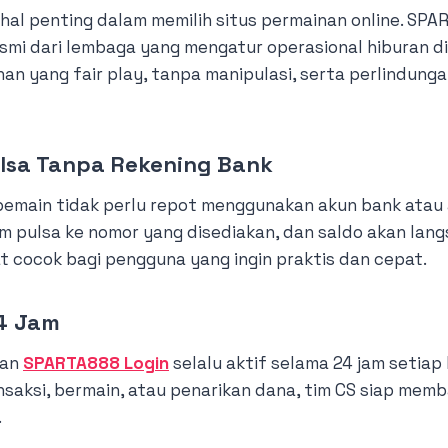
 hal penting dalam memilih situs permainan online. SP
resmi dari lembaga yang mengatur operasional hiburan di
an yang fair play, tanpa manipulasi, serta perlindung
ulsa Tanpa Rekening Bank
, pemain tidak perlu repot menggunakan akun bank atau
rim pulsa ke nomor yang disediakan, dan saldo akan lan
t cocok bagi pengguna yang ingin praktis dan cepat.
4 Jam
gan
SPARTA888 Login
selalu aktif selama 24 jam setiap 
nsaksi, bermain, atau penarikan dana, tim CS siap me
.