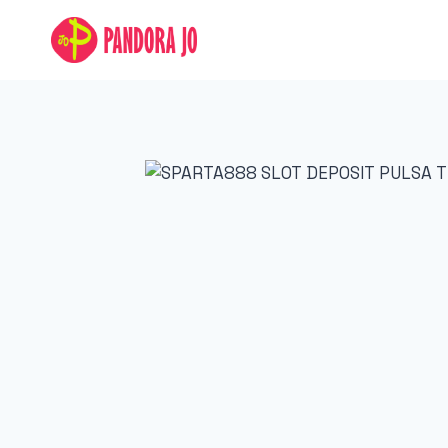
Skip
to
content