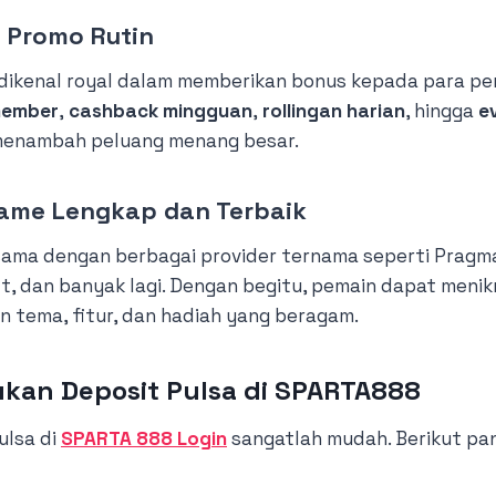
 Promo Rutin
ikenal royal dalam memberikan bonus kepada para pe
member
,
cashback mingguan
,
rollingan harian
, hingga
e
 menambah peluang menang besar.
Game Lengkap dan Terbaik
a sama dengan berbagai provider ternama seperti Pragma
t, dan banyak lagi. Dengan begitu, pemain dapat menik
 tema, fitur, dan hadiah yang beragam.
kan Deposit Pulsa di SPARTA888
ulsa di
SPARTA 888 Login
sangatlah mudah. Berikut pa