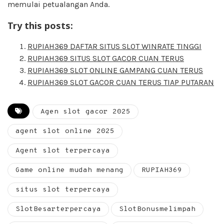
memulai petualangan Anda.
Try this posts:
RUPIAH369 DAFTAR SITUS SLOT WINRATE TINGGI
RUPIAH369 SITUS SLOT GACOR CUAN TERUS
RUPIAH369 SLOT ONLINE GAMPANG CUAN TERUS
RUPIAH369 SLOT GACOR CUAN TERUS TIAP PUTARAN
Agen slot gacor 2025
agent slot online 2025
Agent slot terpercaya
Game online mudah menang
RUPIAH369
situs slot terpercaya
SlotBesarterpercaya
SlotBonusmelimpah