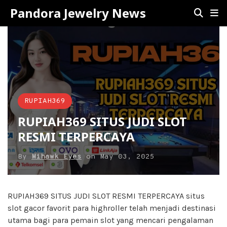
Pandora Jewelry News
RUPIAH369
RUPIAH369 SITUS JUDI SLOT
RESMI TERPERCAYA
By
Mihawk Eyes
on
May 03, 2025
RUPIAH369 SITUS JUDI SLOT RESMI TERPERCAYA situs
slot gacor favorit para highroller telah menjadi destinasi
utama bagi para pemain slot yang mencari pengalaman