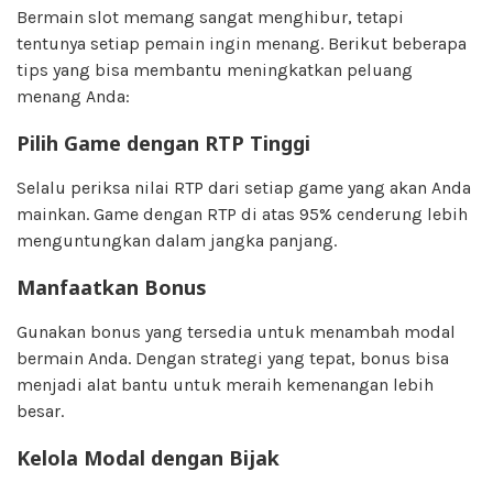
Bermain slot memang sangat menghibur, tetapi
tentunya setiap pemain ingin menang. Berikut beberapa
tips yang bisa membantu meningkatkan peluang
menang Anda:
Pilih Game dengan RTP Tinggi
Selalu periksa nilai RTP dari setiap game yang akan Anda
mainkan. Game dengan RTP di atas 95% cenderung lebih
menguntungkan dalam jangka panjang.
Manfaatkan Bonus
Gunakan bonus yang tersedia untuk menambah modal
bermain Anda. Dengan strategi yang tepat, bonus bisa
menjadi alat bantu untuk meraih kemenangan lebih
besar.
Kelola Modal dengan Bijak