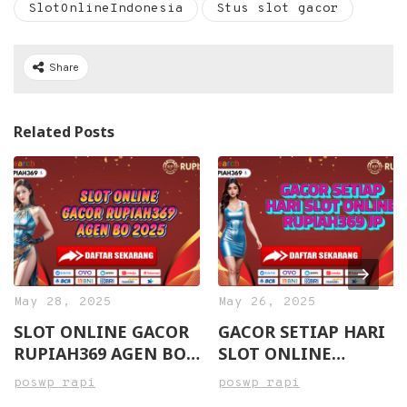
SlotOnlineIndonesia
Stus slot gacor
Share
Related Posts
May 28, 2025
May 26, 2025
SLOT ONLINE GACOR
GACOR SETIAP HARI
RUPIAH369 AGEN BO
SLOT ONLINE
2025
RUPIAH369 JP
poswp rapi
poswp rapi