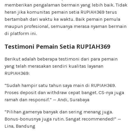
memberikan pengalaman bermain yang lebih baik. Tidak
heran jika komunitas pemain setia RUPIAH369 terus
bertambah dari waktu ke waktu. Baik pemain pemula
maupun profesional, semuanya merasa nyaman bermain
di platform ini.
Testimoni Pemain Setia RUPIAH369
Berikut adalah beberapa testimoni dari para pemain
yang telah merasakan sendiri kualitas layanan
RUPIAH369:
“Sudah hampir satu tahun saya main di RUPIAH369.
Proses deposit dan withdraw cepat banget. CS-nya juga
ramah dan responsif.” — Andi, Surabaya
“Pilihan gamenya banyak dan sering menang juga.
Bonus-bonusnya juga rutin. Sangat recommended!” —
Lina, Bandung