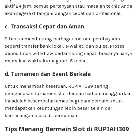
aktif 24 jam, semua pertanyaan atau masalah teknis Anda
akan segera ditangani dengan cepat dan profesional.
c. Transaksi Cepat dan Aman
Situs ini mendukung berbagai metode pembayaran
seperti transfer bank lokal, e-wallet, dan pulsa. Proses
deposit dan withdraw berlangsung cepat, biasanya hanya
memakan waktu kurang dari 5 menit.
d. Turnamen dan Event Berkala
Untuk menambah keseruan, RUPIAH369 sering
mengadakan turnamen slot dengan hadiah menggiurkan.
Ini adalah kesempatan emas bagi para pemain untuk
mendapatkan keuntungan lebih besar selain dari
kemenangan biasa di permainan.
Tips Menang Bermain Slot di RUPIAH369