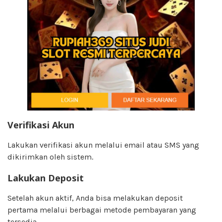
Verifikasi Akun
Lakukan verifikasi akun melalui email atau SMS yang
dikirimkan oleh sistem.
Lakukan Deposit
Setelah akun aktif, Anda bisa melakukan deposit
pertama melalui berbagai metode pembayaran yang
tersedia.