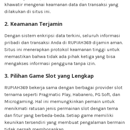
khawatir mengenai keamanan data dan transaksi yang
dilakukan di situs ini.
2. Keamanan Terjamin
Dengan sistem enkripsi data terkini, seluruh informasi
pribadi dan transaksi Anda di RUPIAH369 dijamin aman.
Situs ini menerapkan protokol keamanan tinggi untuk
memastikan bahwa tidak ada pihak ketiga yang bisa
mengakses informasi pengguna tanpa izin.
3. Pilihan Game Slot yang Lengkap
RUPIAH369 bekerja sama dengan berbagai provider slot
ternama seperti Pragmatic Play, Habanero, PG Soft, dan
Microgaming. Hal ini memungkinkan pemain untuk
menikmati ratusan jenis permainan slot dengan tema
dan fitur yang berbeda-beda. Setiap game memiliki
keunikan tersendiri yang membuat pengalaman bermain
tidak pernah membosankan.