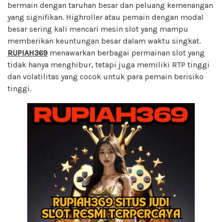
bermain dengan taruhan besar dan peluang kemenangan
yang signifikan. Highroller atau pemain dengan modal
besar sering kali mencari mesin slot yang mampu
memberikan keuntungan besar dalam waktu singkat.
RUPIAH369
menawarkan berbagai permainan slot yang
tidak hanya menghibur, tetapi juga memiliki RTP tinggi
dan volatilitas yang cocok untuk para pemain berisiko
tinggi.